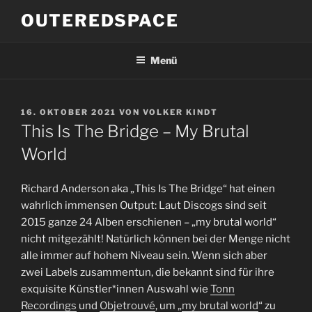
Zum
OUTEREDSPACE
Inhalt
springen
Menü
VERÖFFENTLICHT
16. OKTOBER 2021
VON
VOLKER KINDT
AM
This Is The Bridge – My Brutal
World
Richard Anderson aka „This Is The Bridge“ hat einen
wahrlich immensen Output: Laut Discogs sind seit
2015 ganze 24 Alben erschienen – „my brutal world“
nicht mitgezählt! Natürlich können bei der Menge nicht
alle immer auf hohem Niveau sein. Wenn sich aber
zwei Labels zusammentun, die bekannt sind für ihre
exquisite Künstler*innen Auswahl wie
Tonn
Recordings
und
Objetrouvé
, um „
my brutal world
“ zu