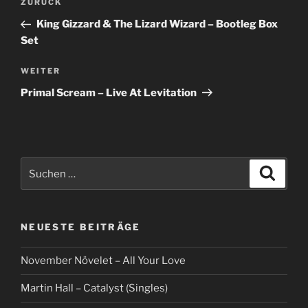
Vorheriger
ZURÜCK
Beitrag
King Gizzard & The Lizard Wizard ‎– Bootleg Box
Set
Nächster
WEITER
Beitrag
Primal Scream – Live At Levitation
Suche
Suche
nach:
NEUESTE BEITRÄGE
November Növelet – All Your Love
Martin Hall – Catalyst (Singles)