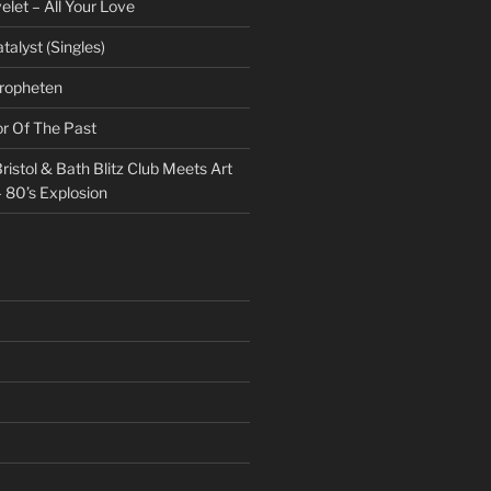
et – All Your Love
talyst (Singles)
Propheten
or Of The Past
ristol & Bath Blitz Club Meets Art
 80’s Explosion