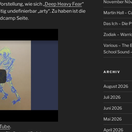
November Növel
orstellung, wie sich „
Deep Heavy Fear
“
ig undefinierbar „arty“. Zu haben ist die
Martin Hall – Ca
andcamp Seite.
Das Ich – Die 
Zodiak – Warri
Various – The B
School Sound –
ARCHIV
August 2026
Juli 2026
Juni 2026
Mai 2026
uTube
.
April 2026