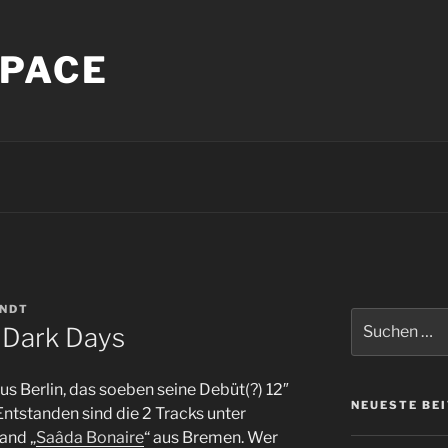
PACE
INDT
Suche
 Dark Days
nach:
aus Berlin, das soeben seine Debüt(?) 12″
NEUESTE BE
 Entstanden sind die 2 Tracks unter
and „
Saâda Bonaire
“ aus Bremen. Wer