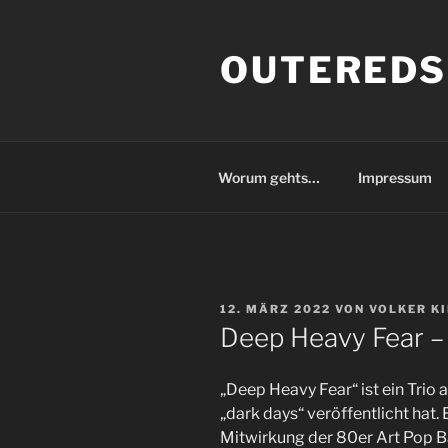
Zum
Inhalt
OUTEREDS
springen
Worum gehts…
Impressum
VERÖFFENTLICHT
12. MÄRZ 2022
VON
VOLKER K
AM
Deep Heavy Fear –
„Deep Heavy Fear“ ist ein Trio 
„dark days“ veröffentlicht hat.
Mitwirkung der 80er Art Pop B