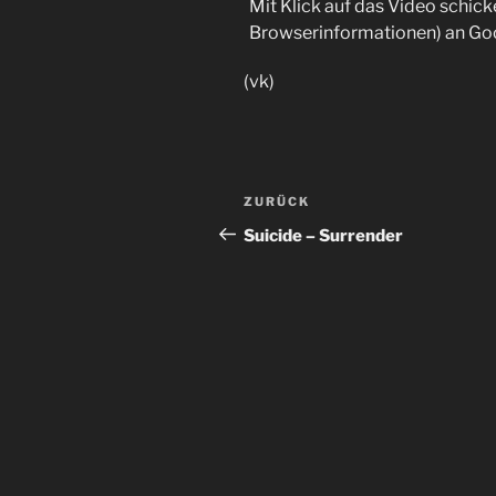
Mit Klick auf das Video schick
Browserinformationen) an Go
(vk)
Beitragsnavigation
Vorheriger
ZURÜCK
Beitrag
Suicide – Surrender