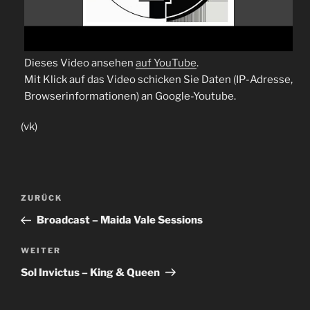
Dieses Video ansehen
auf YouTube
.
Mit Klick auf das Video schicken Sie Daten (IP-Adresse,
Browserinformationen) an Google-Youtube.
(vk)
Beitragsnavigation
Vorheriger
ZURÜCK
Beitrag
Broadcast – Maida Vale Sessions
Nächster
WEITER
Beitrag
Sol Invictus – King & Queen