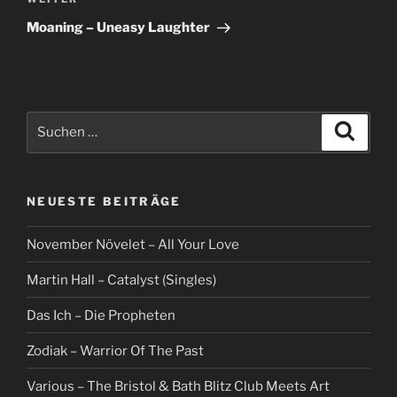
Nächster
Beitrag
Moaning – Uneasy Laughter
Suche
Suche
nach:
NEUESTE BEITRÄGE
November Növelet – All Your Love
Martin Hall – Catalyst (Singles)
Das Ich – Die Propheten
Zodiak – Warrior Of The Past
Various – The Bristol & Bath Blitz Club Meets Art