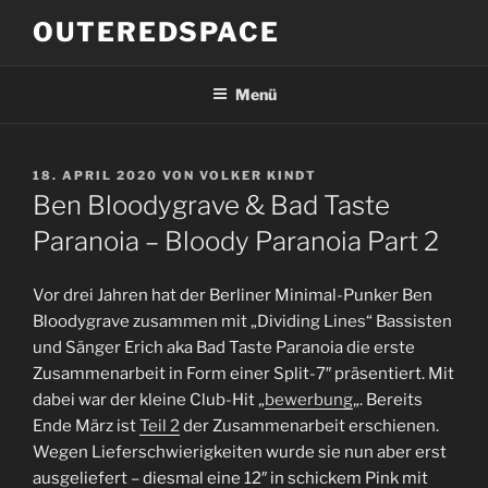
Zum
OUTEREDSPACE
Inhalt
springen
Menü
VERÖFFENTLICHT
18. APRIL 2020
VON
VOLKER KINDT
AM
Ben Bloodygrave & Bad Taste
Paranoia – Bloody Paranoia Part 2
Vor drei Jahren hat der Berliner Minimal-Punker Ben
Bloodygrave zusammen mit „Dividing Lines“ Bassisten
und Sänger Erich aka Bad Taste Paranoia die erste
Zusammenarbeit in Form einer Split-7″ präsentiert. Mit
dabei war der kleine Club-Hit „
bewerbung
„. Bereits
Ende März ist
Teil 2
der Zusammenarbeit erschienen.
Wegen Lieferschwierigkeiten wurde sie nun aber erst
ausgeliefert – diesmal eine 12″ in schickem Pink mit