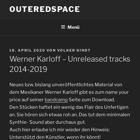
Zum
OUTEREDSPACE
Inhalt
springen
Menü
VERÖFFENTLICHT
18. APRIL 2020
VON
VOLKER KINDT
AM
Werner Karloff – Unreleased tracks
2014-2019
Neues bzw. bislang unveröffentlichtes Material von
dem Mexikaner Werner Karloff gibt es zum name your
price auf seiner
bandcamp
Seite zum Download.
Den Stücken haftet ein wenig das Flair des Unfertigen
an. Sie hören sich etwas roh an. Das tut dem minimalen
Synthie- Sound aber durchaus gut.
Auch hier erlaube ich mir wieder den Hinweis:
Unterstützt den Künstler, wenn ihr könnt!