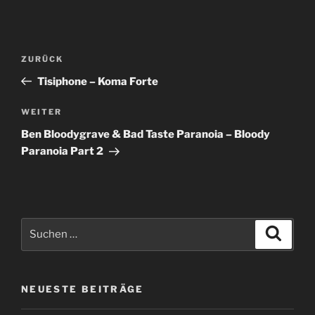
Beitragsnavigation
Vorheriger
ZURÜCK
Beitrag
Tisiphone – Koma Forte
Nächster
WEITER
Beitrag
Ben Bloodygrave & Bad Taste Paranoia – Bloody
Paranoia Part 2
Suche
Suche
nach:
NEUESTE BEITRÄGE