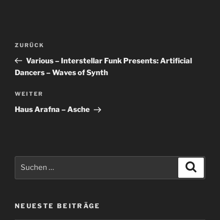
Beitragsnavigation
Vorheriger
ZURÜCK
Beitrag
Various – Interstellar Funk Presents: Artificial
Dancers – Waves of Synth
Nächster
WEITER
Beitrag
Haus Arafna – Asche
Suche
Suche
nach:
NEUESTE BEITRÄGE