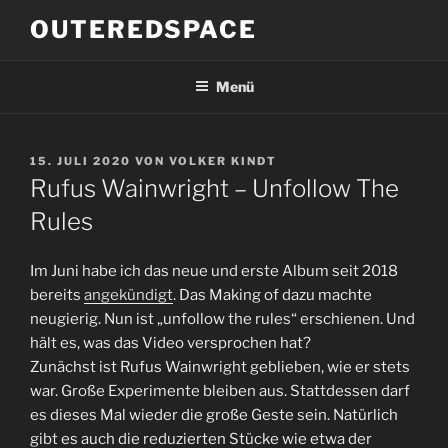
Zum
OUTEREDSPACE
Inhalt
springen
Menü
VERÖFFENTLICHT
15. JULI 2020
VON
VOLKER KINDT
AM
Rufus Wainwright – Unfollow The
Rules
Im Juni habe ich das neue und erste Album seit 2018
bereits
angekündigt
. Das Making of dazu machte
neugierig. Nun ist „unfollow the rules“ erschienen. Und
hält es, was das Video versprochen hat?
Zunächst ist Rufus Wainwright geblieben, wie er stets
war. Große Experimente bleiben aus. Stattdessen darf
es dieses Mal wieder die große Geste sein. Natürlich
gibt es auch die reduzierten Stücke wie etwa der