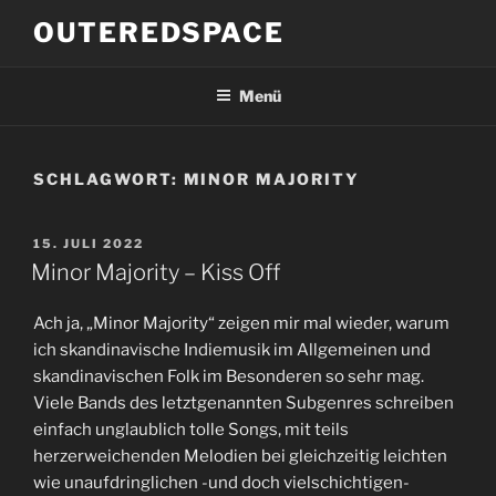
Zum
OUTEREDSPACE
Inhalt
springen
Menü
SCHLAGWORT:
MINOR MAJORITY
VERÖFFENTLICHT
15. JULI 2022
AM
Minor Majority – Kiss Off
Ach ja, „Minor Majority“ zeigen mir mal wieder, warum
ich skandinavische Indiemusik im Allgemeinen und
skandinavischen Folk im Besonderen so sehr mag.
Viele Bands des letztgenannten Subgenres schreiben
einfach unglaublich tolle Songs, mit teils
herzerweichenden Melodien bei gleichzeitig leichten
wie unaufdringlichen -und doch vielschichtigen-