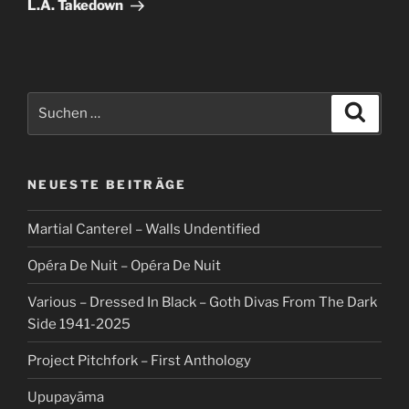
Beitrag
L.A. Takedown
Suche
Suche
nach:
NEUESTE BEITRÄGE
Martial Canterel – Walls Undentified
Opéra De Nuit – Opéra De Nuit
Various – Dressed In Black – Goth Divas From The Dark
Side 1941-2025
Project Pitchfork – First Anthology
Upupayāma