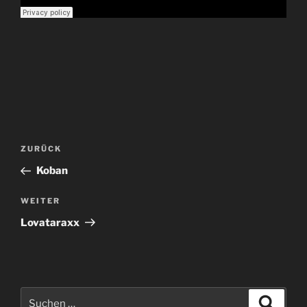
Beitragsnavigation
Vorheriger
ZURÜCK
Beitrag
Koban
Nächster
WEITER
Beitrag
Lovataraxx
Suche
Suche