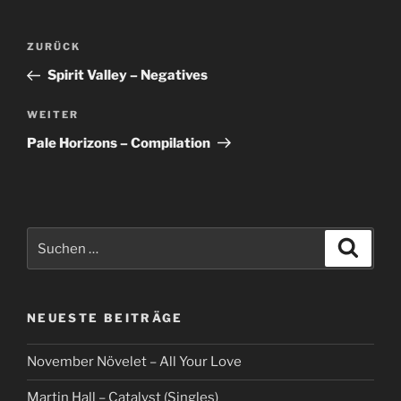
Beitragsnavigation
Vorheriger
ZURÜCK
Beitrag
Spirit Valley – Negatives
Nächster
WEITER
Beitrag
Pale Horizons – Compilation
Suche
Suche
nach:
NEUESTE BEITRÄGE
November Növelet – All Your Love
Martin Hall – Catalyst (Singles)