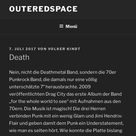
Zum
OUTEREDSPACE
Inhalt
springen
Menü
VERÖFFENTLICHT
7. JULI 2017
VON
VOLKER KINDT
AM
Death
Nein, nicht die Deathmetal Band, sondern die 70er
Punkrock Band, die damals nur eine völlig
unterschätzte 7″ herausbrachte. 2009
veröffentlichten Drag City das erste Album der Band
„for the whole world to see“ mit Aufnahmen aus den
70ern. Die Musik ist magisch! Die drei Herren
verbinden Punk mit ein wenig Glam und Jimi Hendrix-
Flair und geben damit dem Punk ein Understatement,
wie man es selten hört. Wie konnte die Platte bislang