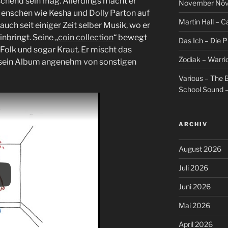
schend sein mag. Allerdings macht er
November Növel
 Menschen wie Kesha und Dolly Parton auf
Martin Hall – Ca
uch seit einiger Zeit selber Musik, wo er
nbringt. Seine „
coin collection
“ bewegt
Das Ich – Die 
Folk und sogar Kraut. Er mischt das
Zodiak – Warri
ch sein Album angenehm von sonstigen
Various – The B
School Sound –
ARCHIV
August 2026
Juli 2026
Juni 2026
Mai 2026
April 2026