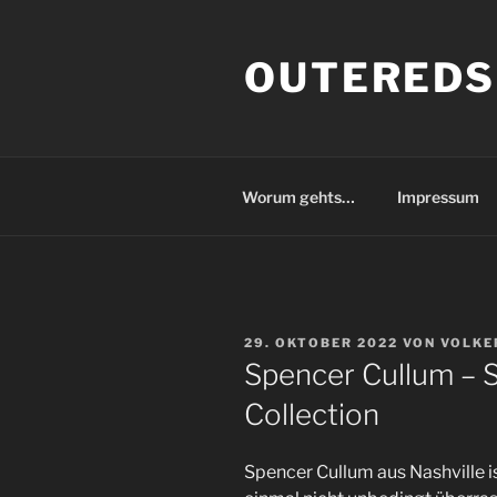
Zum
Inhalt
OUTEREDS
springen
Worum gehts…
Impressum
VERÖFFENTLICHT
29. OKTOBER 2022
VON
VOLKE
AM
Spencer Cullum – 
Collection
Spencer Cullum aus Nashville is