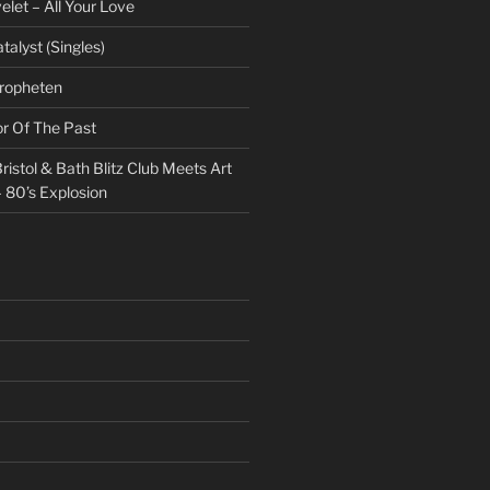
et – All Your Love
talyst (Singles)
Propheten
or Of The Past
ristol & Bath Blitz Club Meets Art
 80’s Explosion