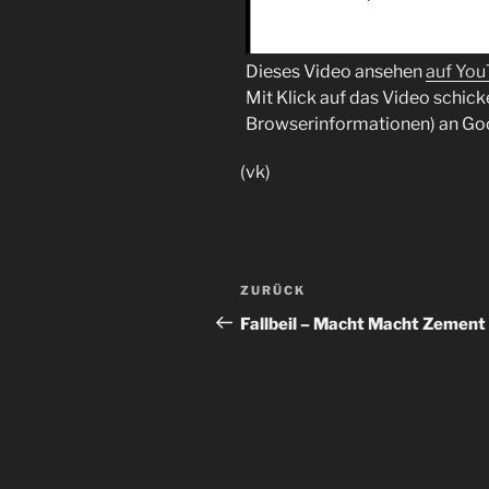
Dieses Video ansehen
auf Yo
Mit Klick auf das Video schick
Browserinformationen) an Go
(vk)
Beitragsnavigation
Vorheriger
ZURÜCK
Beitrag
Fallbeil – Macht Macht Zement