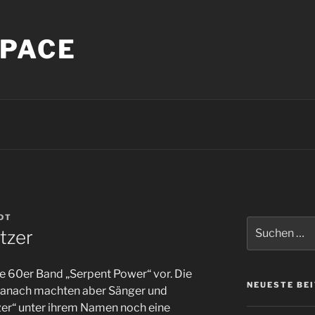
PACE
DT
Suche
tzer
nach:
 die 60er Band „Serpent Power“ vor. Die
NEUESTE BE
 Danach machten aber Sänger und
zer“ unter ihrem Namen noch eine