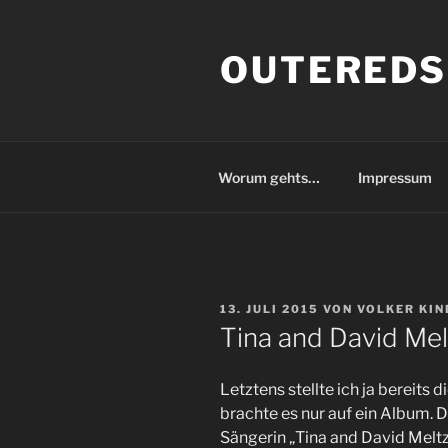
Zum
Inhalt
OUTEREDS
springen
Worum gehts…
Impressum
VERÖFFENTLICHT
13. JULI 2015
VON
VOLKER KIN
AM
Tina and David Mel
Letztens stellte ich ja bereits
brachte es nur auf ein Album.
Sängerin „Tina and David Melt