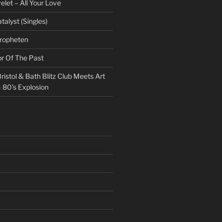
et – All Your Love
talyst (Singles)
Propheten
or Of The Past
ristol & Bath Blitz Club Meets Art
 80’s Explosion