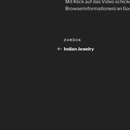
Mit Klick auf das Video schick
Browserinformationen) an Go
Beitragsnavigation
Vorheriger
ZURÜCK
Beitrag
Indian Jewelry