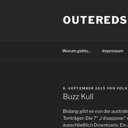
Zum
Inhalt
OUTEREDS
springen
Worum gehts…
Impressum
VERÖFFENTLICHT
6. SEPTEMBER 2015
VON
VOLK
AM
Buzz Kull
Bislang gibt es von der austral
Tonträger: Die 7″ „i disappear
ausschließlich Downloads. Ein 