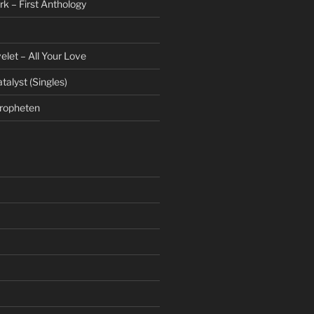
rk – First Anthology
et – All Your Love
talyst (Singles)
Propheten