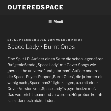
Zum
OUTEREDSPACE
Inhalt
springen
Menü
VERÖFFENTLICHT
14. SEPTEMBER 2015
VON
VOLKER KINDT
AM
Space Lady / Burnt Ones
Eine Split LP! Auf der einen Seite die schon legendären
Ruf genießende „Space Lady“ mit Cover Songs wie
„across the universe“ und „starman“. Auf der anderen
die Space-Psych-Popper „Burnt Ones“, die ja immer ein
wenig nach „Spaceman3“ light klingen, u.a. mit einer
Cover Version von „Space Lady“’s „synthesize me“.
Das verspricht spannend zu werden. Hörproben konnte
ich leider noch nicht finden.