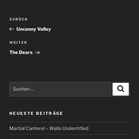
Beitragsnavigation
Vorheriger
ZURÜCK
Beitrag
Uncanny Valley
Nächster
WEITER
Beitrag
The Dears
Suche
Suche
nach:
NEUESTE BEITRÄGE
Martial Canterel – Walls Undentified