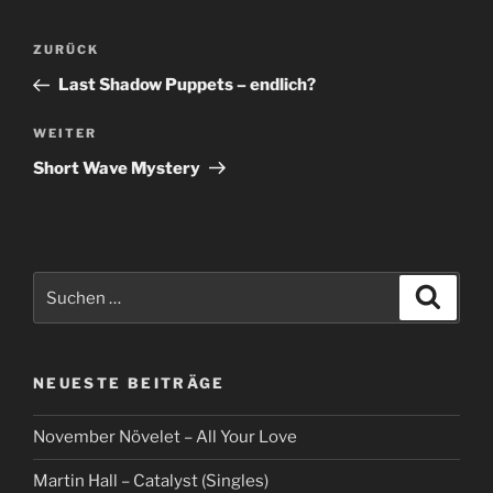
Beitragsnavigation
Vorheriger
ZURÜCK
Beitrag
Last Shadow Puppets – endlich?
Nächster
WEITER
Beitrag
Short Wave Mystery
Suche
Suche
nach:
NEUESTE BEITRÄGE
November Növelet – All Your Love
Martin Hall – Catalyst (Singles)