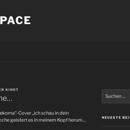
PACE
ER KINDT
Suche
he…
nach:
ekoma“-Cover „ich schau in dein
NEUESTE BE
 Woche geistert es in meinem Kopf herum…