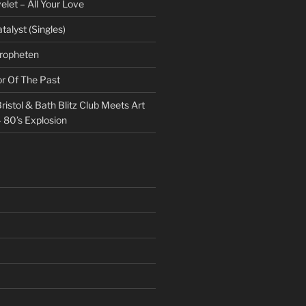
et – All Your Love
talyst (Singles)
Propheten
or Of The Past
ristol & Bath Blitz Club Meets Art
 80’s Explosion