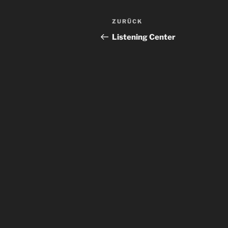
Beitragsnavigation
Vorheriger
ZURÜCK
Beitrag
Listening Center