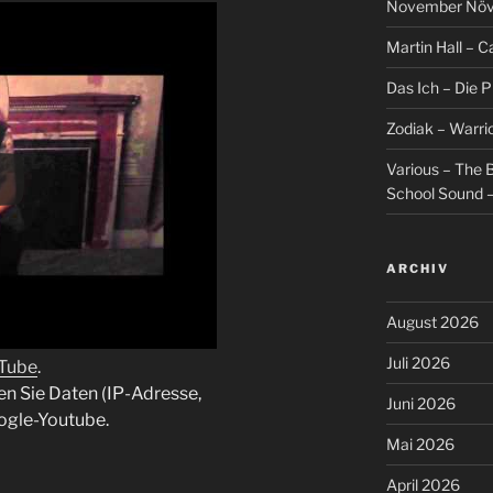
November Növel
Martin Hall – Ca
Das Ich – Die 
Zodiak – Warri
Various – The B
School Sound –
ARCHIV
August 2026
Juli 2026
uTube
.
en Sie Daten (IP-Adresse,
Juni 2026
ogle-Youtube.
Mai 2026
April 2026