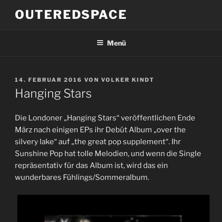
Zum
OUTEREDSPACE
Inhalt
springen
Menü
VERÖFFENTLICHT
14. FEBRUAR 2016
VON
VOLKER KINDT
AM
Hanging Stars
Die Londoner „Hanging Stars“ veröffentlichen Ende
März nach einigen EPs ihr Debüt Album „over the
silvery lake“ auf „the great pop supplement“. Ihr
Sunshine Pop hat tolle Melodien, und wenn die Single
repräsentativ für das Album ist, wird das ein
wunderbares Fühlings/Sommeralbum.