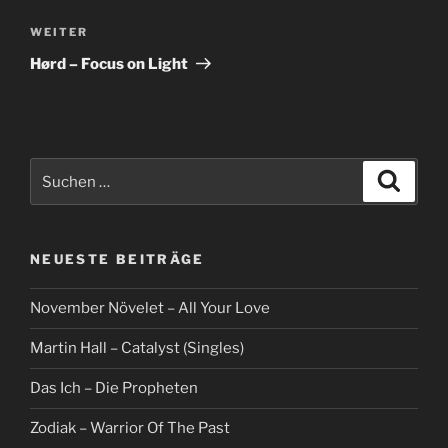
Nächster
WEITER
Beitrag
Hørd – Focus on Light
Suche
Suche
nach:
NEUESTE BEITRÄGE
November Növelet – All Your Love
Martin Hall – Catalyst (Singles)
Das Ich – Die Propheten
Zodiak – Warrior Of The Past