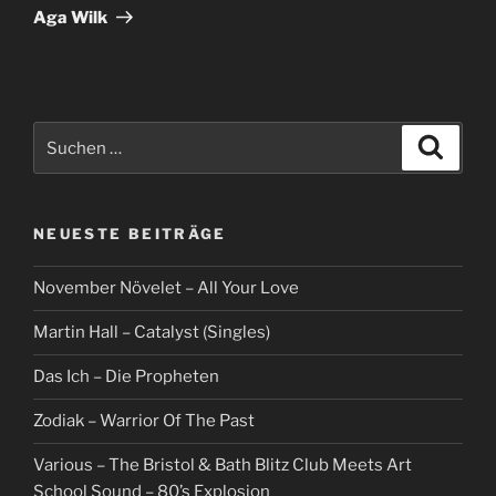
Beitrag
Aga Wilk
Suche
Suche
nach:
NEUESTE BEITRÄGE
November Növelet – All Your Love
Martin Hall – Catalyst (Singles)
Das Ich – Die Propheten
Zodiak – Warrior Of The Past
Various – The Bristol & Bath Blitz Club Meets Art
School Sound – 80’s Explosion