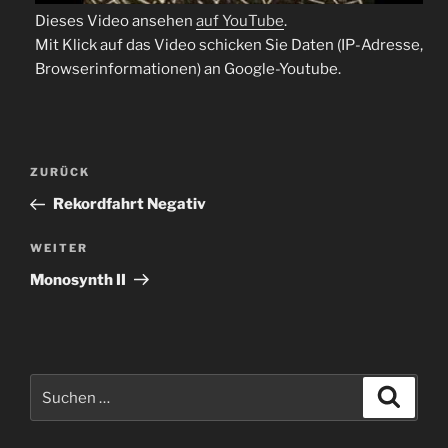
Dieses Video ansehen
auf YouTube
.
Mit Klick auf das Video schicken Sie Daten (IP-Adresse,
Browserinformationen) an Google-Youtube.
Beitragsnavigation
Vorheriger
ZURÜCK
Beitrag
Rekordfahrt Negativ
Nächster
WEITER
Beitrag
Monosynth II
Suche
Suche
nach: