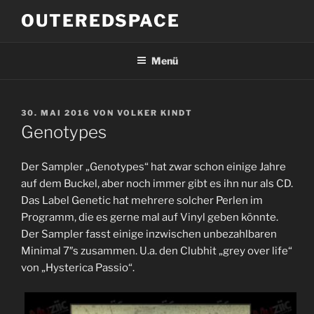
Zum
OUTEREDSPACE
Inhalt
springen
Menü
VERÖFFENTLICHT
30. MAI 2016
VON
VOLKER KINDT
AM
Genotypes
Der Sampler „Genotypes“ hat zwar schon einige Jahre
auf dem Buckel, aber noch immer gibt es ihn nur als CD.
Das Label Genetic hat mehrere solcher Perlen im
Programm, die es gerne mal auf Vinyl geben könnte.
Der Sampler fasst einige inzwischen unbezahlbaren
Minimal 7″s zusammen. U.a. den Clubhit „grey over life“
von „Hysterica Passio“.