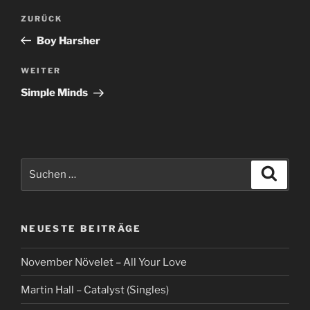
Beitragsnavigation
Vorheriger
ZURÜCK
Beitrag
Boy Harsher
Nächster
WEITER
Beitrag
Simple Minds
Suche
Suche
nach:
NEUESTE BEITRÄGE
November Növelet – All Your Love
Martin Hall – Catalyst (Singles)