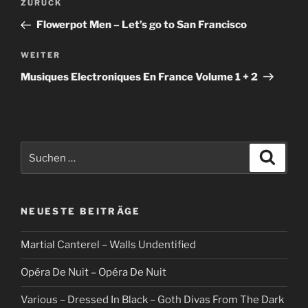
Vorheriger
ZURÜCK
Beitrag
Flowerpot Men – Let’s go to San Francisco
Nächster
WEITER
Beitrag
Musiques Electroniques En France Volume 1 + 2
Suche
Suche
nach:
NEUESTE BEITRÄGE
Martial Canterel – Walls Undentified
Opéra De Nuit – Opéra De Nuit
Various – Dressed In Black – Goth Divas From The Dark