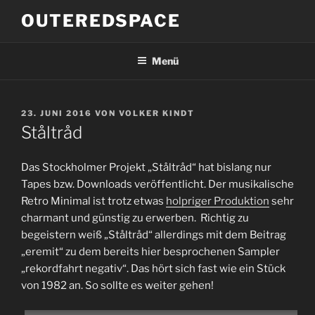
Zum
OUTEREDSPACE
Inhalt
springen
Menü
VERÖFFENTLICHT
23. JUNI 2016
VON
VOLKER KINDT
AM
Ståltråd
Das Stockholmer Projekt „Ståltråd“ hat bislang nur
Tapes bzw. Downloads veröffentlicht. Der musikalische
Retro Minimal ist trotz etwas
holpriger Produktion
sehr
charmant und günstig zu erwerben. Richtig zu
begeistern weiß „Ståltråd“ allerdings mit dem Beitrag
„eremit“ zu dem bereits hier besprochenen Sampler
„rekordfahrt negativ“. Das hört sich fast wie ein Stück
von 1982 an. So sollte es weiter gehen!