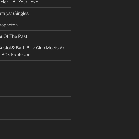
et – All Your Love
talyst (Singles)
Propheten
or Of The Past
ristol & Bath Blitz Club Meets Art
 80’s Explosion