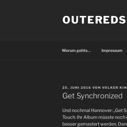
Zum
Inhalt
OUTEREDS
springen
Worum gehts…
Impressum
VERÖFFENTLICHT
25. JUNI 2016
VON
VOLKER KI
AM
Get Synchronized
Und nochmal Hannover: „Get S
Touch. Ihr Album müsste noch 
besser gemastert werden. Dann 