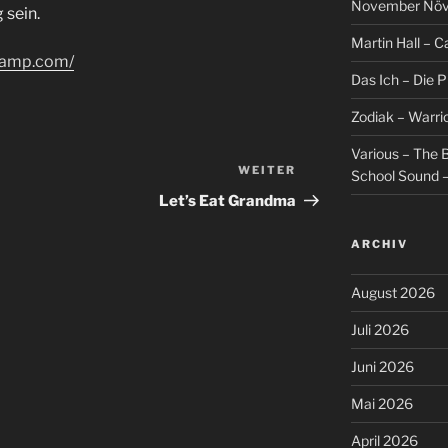
November Növel
 sein.
Martin Hall – Ca
dcamp.com/
Das Ich – Die 
Zodiak – Warri
Various – The B
WEITER
Nächster
School Sound –
Beitrag
Let’s Eat Grandma
ARCHIV
August 2026
Juli 2026
Juni 2026
Mai 2026
April 2026