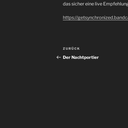
das sicher eine live Empfehlung
https://getsynchronized.ban
Beitragsnavigation
Vorheriger
ZURÜCK
Beitrag
Der Nachtportier