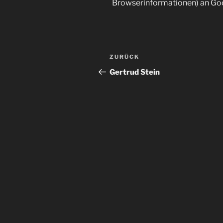
Browserinformationen) an Go
Beitragsnavigation
Vorheriger
ZURÜCK
Beitrag
Gertrud Stein