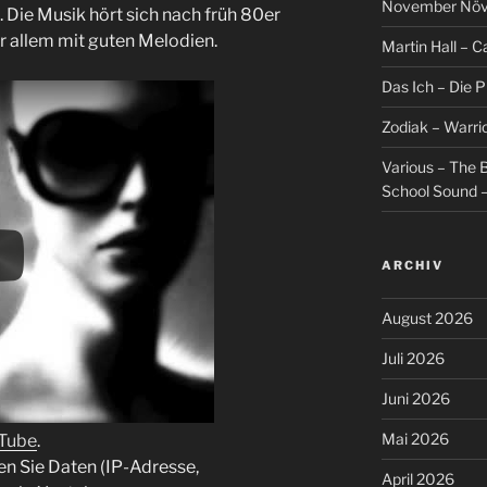
November Növel
ie Musik hört sich nach früh 80er
r allem mit guten Melodien.
Martin Hall – Ca
Das Ich – Die 
Zodiak – Warri
Various – The B
School Sound –
ARCHIV
August 2026
Juli 2026
Juni 2026
Mai 2026
uTube
.
en Sie Daten (IP-Adresse,
April 2026