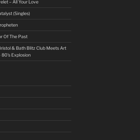
et – All Your Love
talyst (Singles)
Propheten
or Of The Past
ristol & Bath Blitz Club Meets Art
 80’s Explosion