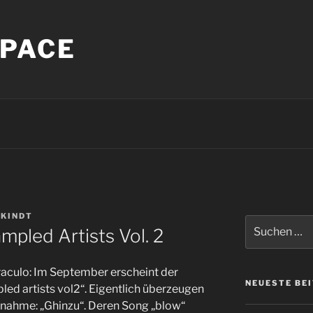
PACE
 KINDT
Suche
pled Artists Vol. 2
nach:
aculo: Im September erscheint der
NEUESTE BE
ed artists vol2“. Eigentlich überzeugen
snahme: „Ghinzu“. Deren Song „blow“