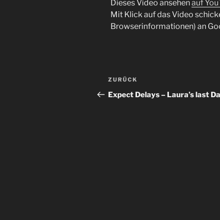
Dieses Video ansehen
auf Yo
Mit Klick auf das Video schick
Browserinformationen) an Go
Beitragsnavigation
Vorheriger
ZURÜCK
Beitrag
Expect Delays – Laura’s last D