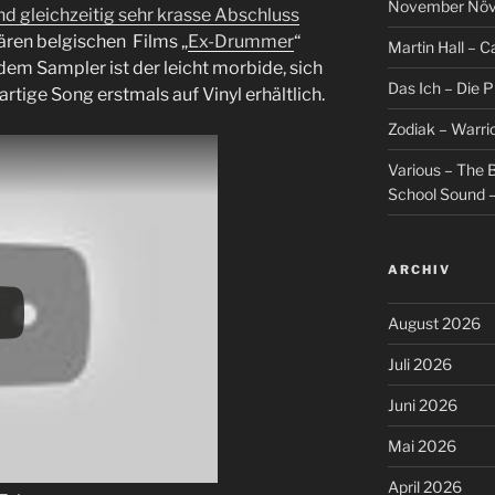
November Növel
d gleichzeitig sehr krasse Abschluss
ären belgischen Films „
Ex-Drummer
“
Martin Hall – Ca
dem Sampler ist der leicht morbide, sich
Das Ich – Die 
rtige Song erstmals auf Vinyl erhältlich.
Zodiak – Warri
Various – The B
School Sound –
ARCHIV
August 2026
Juli 2026
Juni 2026
Mai 2026
April 2026