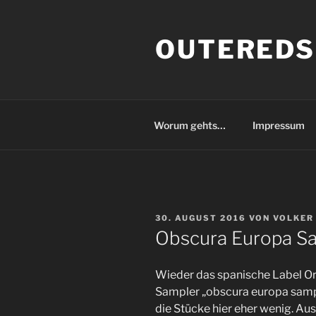
Zum
Inhalt
OUTEREDS
springen
Worum gehts…
Impressum
VERÖFFENTLICHT
30. AUGUST 2016
VON
VOLKER
AM
Obscura Europa Sam
Wieder das spanische Label Or
Sampler „obscura europa sampl
die Stücke hier eher wenig. Au