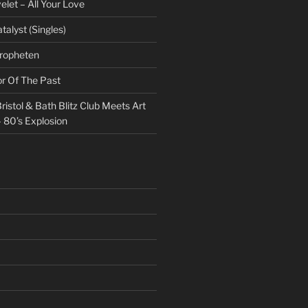
et – All Your Love
talyst (Singles)
Propheten
or Of The Past
ristol & Bath Blitz Club Meets Art
 80’s Explosion