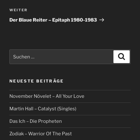
Nächster
WEITER
Beitrag
Der Blaue Reiter – Epitaph 1980-1983
Suche
Suche
nach:
NEUESTE BEITRÄGE
November Növelet – All Your Love
Martin Hall – Catalyst (Singles)
Das Ich – Die Propheten
Zodiak – Warrior Of The Past