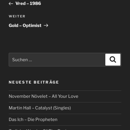
Beitrag
Vred – 1986
Nächster
WEITER
Beitrag
Gold – Optimist
Suche
Suche
nach:
NEUESTE BEITRÄGE
November Növelet – All Your Love
Martin Hall – Catalyst (Singles)
Das Ich – Die Propheten