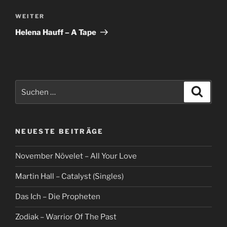
Nächster
WEITER
Beitrag
Helena Hauff – A Tape
Suche
Suche
nach:
NEUESTE BEITRÄGE
November Növelet – All Your Love
Martin Hall – Catalyst (Singles)
Das Ich – Die Propheten
Zodiak – Warrior Of The Past