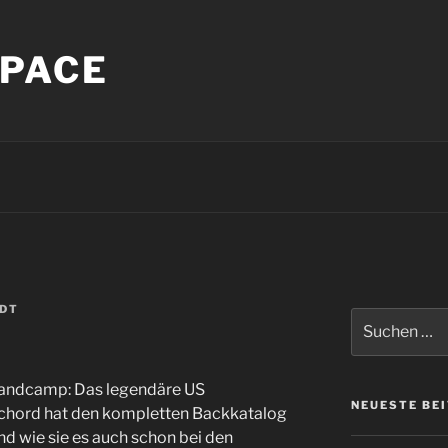
PACE
NDT
Suche
nach:
Bandcamp: Das legendäre US
NEUESTE BE
chord hat den kompletten Backkatalog
 wie sie es auch schon bei den