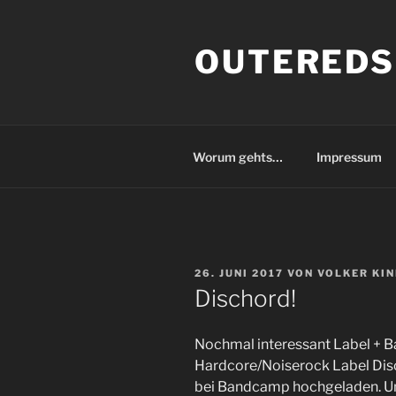
Zum
Inhalt
OUTEREDS
springen
Worum gehts…
Impressum
VERÖFFENTLICHT
26. JUNI 2017
VON
VOLKER KI
AM
Dischord!
Nochmal interessant Label + 
Hardcore/Noiserock Label Dis
bei Bandcamp hochgeladen. Und