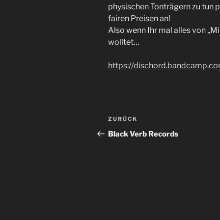
physischen Tonträgern zu tun p
fairen Preisen an!
Also wenn Ihr mal alles von „M
wolltet…
https://dischord.bandcamp.co
Beitragsnavigation
Vorheriger
ZURÜCK
Beitrag
Black Verb Records