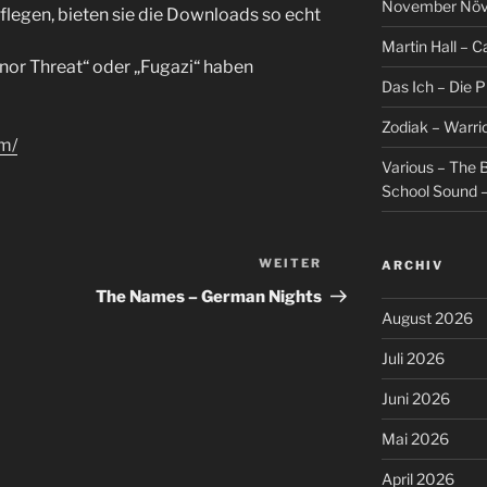
November Növel
flegen, bieten sie die Downloads so echt
Martin Hall – Ca
inor Threat“ oder „Fugazi“ haben
Das Ich – Die 
Zodiak – Warri
m/
Various – The B
School Sound –
WEITER
Nächster
ARCHIV
Beitrag
The Names – German Nights
August 2026
Juli 2026
Juni 2026
Mai 2026
April 2026