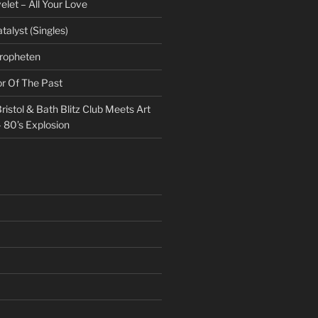
et – All Your Love
talyst (Singles)
Propheten
or Of The Past
ristol & Bath Blitz Club Meets Art
 80’s Explosion