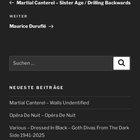
Beitrag
Martial Canterel – Sister Age / Drilling Backwards
Nächster
WEITER
Beitrag
Maurice Duruflé
Suche
Suche
nach:
NEUESTE BEITRÄGE
Martial Canterel – Walls Undentified
Opéra De Nuit – Opéra De Nuit
Various – Dressed In Black – Goth Divas From The Dark
Side 1941-2025