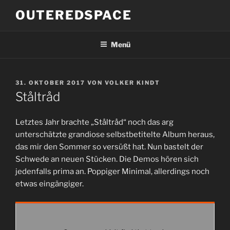
Zum
OUTEREDSPACE
Inhalt
springen
Menü
VERÖFFENTLICHT
31. OKTOBER 2017
VON
VOLKER KINDT
AM
Ståltråd
Letztes Jahr brachte „Ståltråd“ noch das arg
unterschätzte grandiose selbstbetitelte Album heraus,
das mir den Sommer so versüßt hat. Nun bastelt der
Schwede an neuen Stücken. Die Demos hören sich
jedenfalls prima an. Poppiger Minimal, allerdings noch
etwas eingängiger.