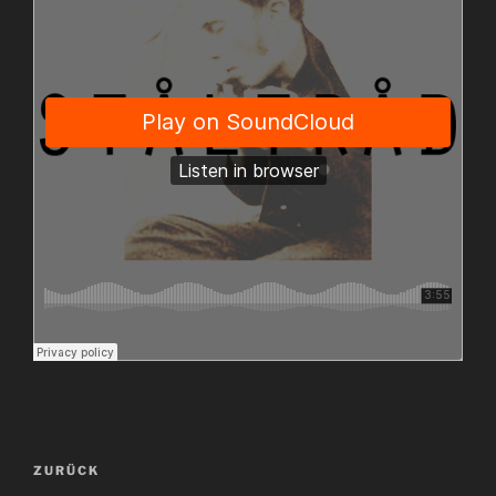
Beitragsnavigation
Vorheriger
ZURÜCK