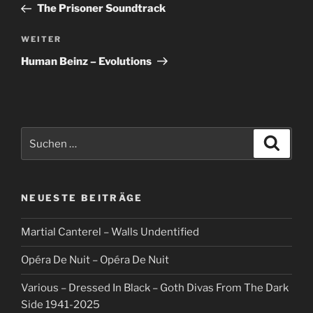
Beitrag
The Prisoner Soundtrack
Nächster
WEITER
Beitrag
Human Beinz – Evolutions
Suche
Suche
nach:
NEUESTE BEITRÄGE
Martial Canterel – Walls Undentified
Opéra De Nuit – Opéra De Nuit
Various – Dressed In Black – Goth Divas From The Dark
Side 1941-2025