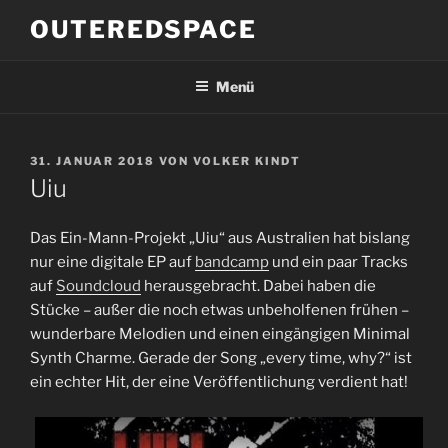
Zum
OUTEREDSPACE
Inhalt
springen
Menü
VERÖFFENTLICHT
31. JANUAR 2018
VON
VOLKER KINDT
AM
Uiu
Das Ein-Mann-Projekt „Uiu“ aus Australien hat bislang
nur eine digitale EP auf
bandcamp
und ein paar Tracks
auf
Soundcloud
herausgebracht. Dabei haben die
Stücke – außer die noch etwas unbeholfenen frühen –
wunderbare Melodien und einen eingängigen Minimal
Synth Charme. Gerade der Song „every time, why?“ ist
ein echter Hit, der eine Veröffentlichung verdient hat!