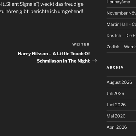
Upupayāma
 („Silent Signals“) weckt das freudige
zu hören gibt, berichte ich umgehend!
November Növel
Martin Hall – Ca
Das Ich – Die 
WEITER
Nächster
Zodiak – Warri
Beitrag
Harry Nilsson ‎– A Little Touch Of
Schmilsson In The Night
ARCHIV
August 2026
Juli 2026
Juni 2026
Mai 2026
April 2026