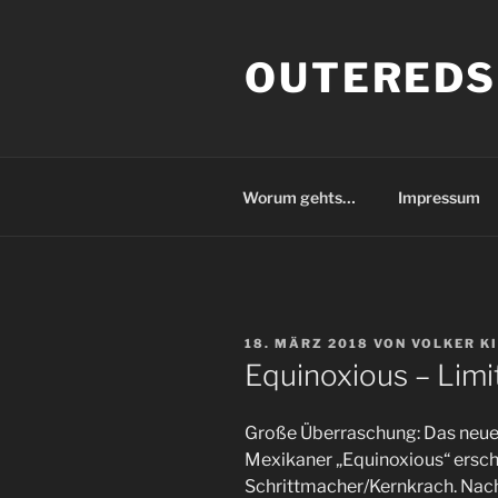
Zum
Inhalt
OUTEREDS
springen
Worum gehts…
Impressum
VERÖFFENTLICHT
18. MÄRZ 2018
VON
VOLKER K
AM
Equinoxious – Limi
Große Überraschung: Das neue 
Mexikaner „Equinoxious“ ersche
Schrittmacher/Kernkrach. Nac