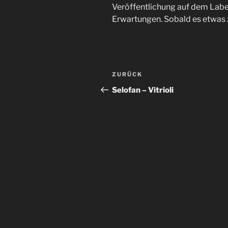
Veröffentlichung auf dem Label
Erwartungen. Sobald es etwas 
Beitragsnavigation
Vorheriger
ZURÜCK
Beitrag
Selofan – Vitrioli