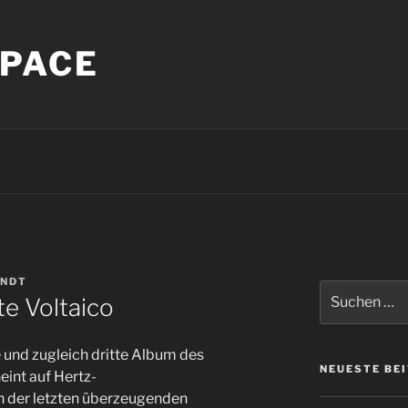
PACE
INDT
Suche
te Voltaico
nach:
und zugleich dritte Album des
NEUESTE BE
int auf Hertz-
h der letzten überzeugenden