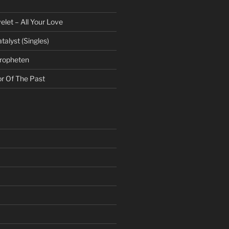
et – All Your Love
talyst (Singles)
Propheten
or Of The Past