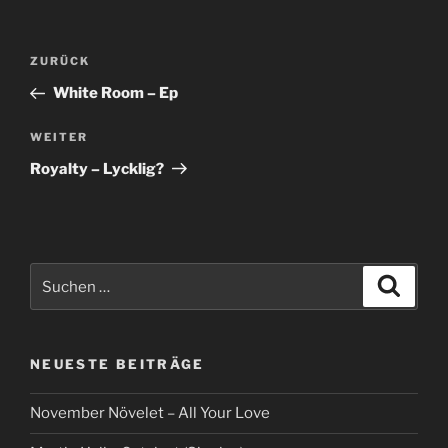
Beitragsnavigation
Vorheriger
ZURÜCK
Beitrag
White Room – Ep
Nächster
WEITER
Beitrag
Royalty – Lycklig?
Suche
Suche
nach:
NEUESTE BEITRÄGE
November Növelet – All Your Love