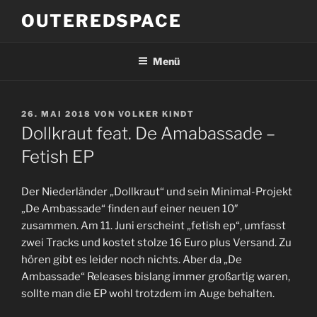
Zum
OUTEREDSPACE
Inhalt
springen
Menü
VERÖFFENTLICHT
26. MAI 2018
VON
VOLKER KINDT
AM
Dollkraut feat. De Amabassade –
Fetish EP
Der Niederländer „Dollkraut“ und sein Minimal-Projekt
„De Ambassade“ finden auf einer neuen 10″
zusammen. Am 11. Juni erscheint „fetish ep“, umfasst
zwei Tracks und kostet stolze 16 Euro plus Versand. Zu
hören gibt es leider noch nichts. Aber da „De
Ambassade“ Releases bislang immer großartig waren,
sollte man die EP wohl trotzdem im Auge behalten.