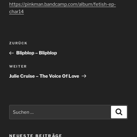
https://pinkman.bandcamp.com/album/fetish-ep-
char14
Beitragsnavigation
Vorheriger
ZURÜCK
Beitrag
Blipblop – Blipblop
Nächster
WEITER
Beitrag
Julie Cruise – The Voice Of Love
Suche
Suche
nach:
NEUESTE BEITRÄGE