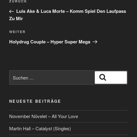
Vorheriger
ZURÜCK
Beitrag
Luis Ake & Luca Morte – Komm Spiel Den Laufpass
Zu Mir
Nächster
WEITER
Beitrag
Holydrug Couple – Hyper Super Mega
Suche
Suchen
nach:
NEUESTE BEITRÄGE
November Növelet – All Your Love
Martin Hall – Catalyst (Singles)