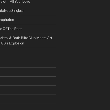
et – All Your Love
talyst (Singles)
Propheten
or Of The Past
ristol & Bath Blitz Club Meets Art
 80’s Explosion