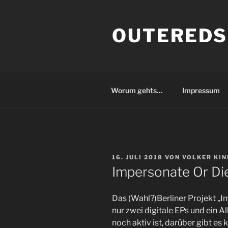
Zum
Inhalt
OUTEREDS
springen
Worum gehts…
Impressum
VERÖFFENTLICHT
16. JULI 2018
VON
VOLKER KIN
AM
Impersonate Or Di
Das (Wahl?)Berliner Projekt „
nur zwei digitale EPs und ein 
noch aktiv ist, darüber gibt e