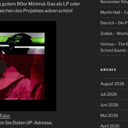
November Növel
g gutem 80er Minimal. Das als LP oder
eichen des Projektes wären schön!
Martin Hall – Ca
Das Ich – Die 
Zodiak – Warri
Various – The B
School Sound –
ARCHIV
August 2026
Juli 2026
Juni 2026
Mai 2026
uTube
.
en Sie Daten (IP-Adresse,
April 2026