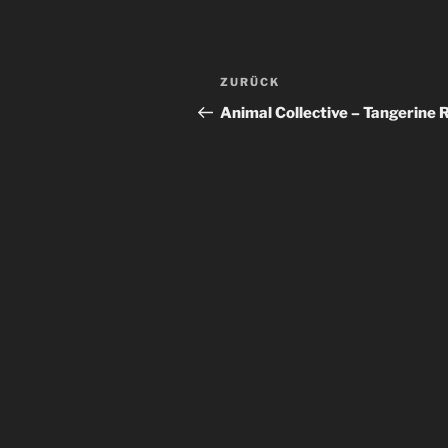
Beitragsnavigation
Vorheriger
ZURÜCK
Beitrag
Animal Collective – Tangerine 