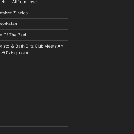
et – All Your Love
talyst (Singles)
Propheten
or Of The Past
ristol & Bath Blitz Club Meets Art
 80’s Explosion