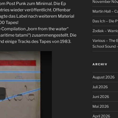
November Növel
m Post Punk zum Minimal. Die Ep
tries wieder veröffentlicht. Offenbar
Martin Hall – Ca
ragte das Label nach weiterem Material
Das Ich – Die 
100 Tapes!
e Compilation „born from the water“
Zodiak – Warri
maritime tatami“) zusammengestellt. Die
Various – The B
nd einige Tracks des Tapes von 1983.
School Sound –
ARCHIV
August 2026
Juli 2026
Juni 2026
Mai 2026
April 2026