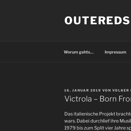
Zum
Inhalt
OUTEREDS
springen
Worum gehts…
Impressum
VERÖFFENTLICHT
16. JANUAR 2019
VON
VOLKER 
AM
Victrola ‎– Born F
Das italienische Projekt bracht
wars. Dabei durchlief ihre Musi
1979 bis zum Split vier Jahre s