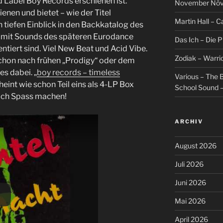
Label Boy Records erschienen ist.
November Növel
ienen und bietet – wie der Titel
Martin Hall – Ca
n tiefen Einblick in den Backkatalog des
n mit Sounds des späteren Eurodance
Das Ich – Die 
ntiert sind. Viel New Beat und Acid Vibe.
Zodiak – Warri
schon nach frühen „Prodigy“ oder dem
s dabei. „
boy records – timeless
Various – The B
heint wie schon Teil eins als 4-LP Box
School Sound –
klich Spass machen!
ARCHIV
August 2026
Juli 2026
Juni 2026
Mai 2026
April 2026