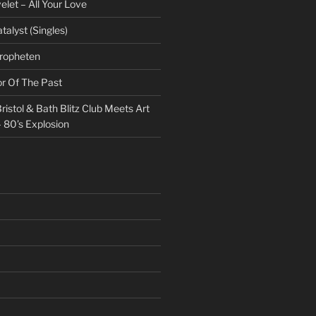
et – All Your Love
talyst (Singles)
Propheten
or Of The Past
ristol & Bath Blitz Club Meets Art
 80’s Explosion