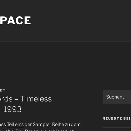
PACE
NDT
Suche
rds – Timeless
nach:
9-1993
NEUESTE BE
dass
Teil eins
der Sampler Reihe zu dem