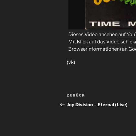
Dieses Video ansehen
auf Yo
Mit Klick auf das Video schick
Browserinformationen) an Go
(vk)
Beitragsnavigation
Vorheriger
ZURÜCK
Beitrag
Joy Division – Eternal (Live)