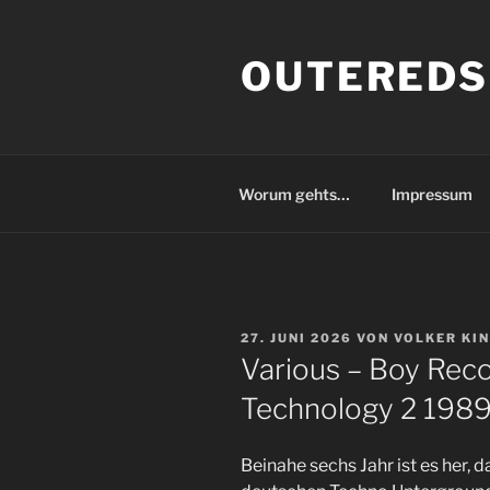
Zum
Inhalt
OUTEREDS
springen
Worum gehts…
Impressum
VERÖFFENTLICHT
27. JUNI 2026
VON
VOLKER KI
AM
Various – Boy Reco
Technology 2 198
Beinahe sechs Jahr ist es her, 