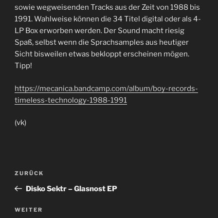
sowie wegweisenden Tracks aus der Zeit von 1988 bis
1991. Wahlweise können die 34 Titel digital oder als 4-
LP Box erworben werden. Der Sound macht riesig
Spaß, selbst wenn die Sprachsamples aus heutiger
Sicht bisweilen etwas bekloppt erscheinen mögen.
Tipp!
https://mecanica.bandcamp.com/album/boy-records-
timeless-technology-1988-1991
(vk)
Beitragsnavigation
Vorheriger
ZURÜCK
Beitrag
Disko Sektr – Glasnost EP
Nächster
WEITER