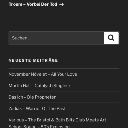
Beitrag
Troum – Vorbei Der Tod
Suche
Suche
nach:
NEUESTE BEITRÄGE
November Növelet – All Your Love
Martin Hall – Catalyst (Singles)
Das Ich – Die Propheten
Zodiak – Warrior Of The Past
Various – The Bristol & Bath Blitz Club Meets Art
School Sound – 80’s Explosion