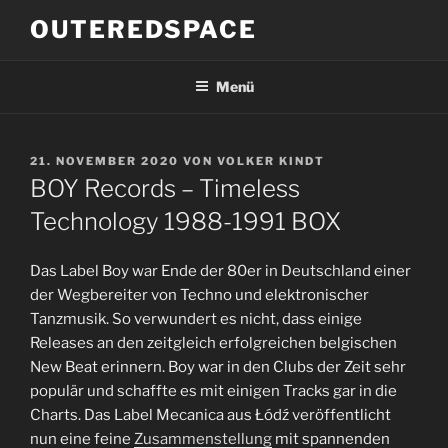
Zum
OUTEREDSPACE
Inhalt
springen
Menü
VERÖFFENTLICHT
21. NOVEMBER 2020
VON
VOLKER KINDT
AM
BOY Records – Timeless
Technology 1988-1991 BOX
Das Label Boy war Ende der 80er in Deutschland einer
der Wegbereiter von Techno und elektronischer
Tanzmusik. So verwundert es nicht, dass einige
Releases an den zeitgleich erfolgreichen belgischen
New Beat erinnern. Boy war in den Clubs der Zeit sehr
populär und schaffte es mit einigen Tracks gar in die
Charts. Das Label Mecanica aus Łódź veröffentlicht
nun eine feine
Zusammenstellung
mit spannenden