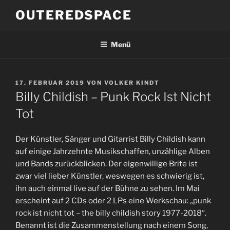
Zum
OUTEREDSPACE
Inhalt
springen
Menü
VERÖFFENTLICHT
17. FEBRUAR 2019
VON
VOLKER KINDT
AM
Billy Childish – Punk Rock Ist Nicht
Tot
Der Künstler, Sänger und Gitarrist Billy Childish kann
auf einige Jahrzehnte Musikschaffen, unzählige Alben
und Bands zurückblicken. Der eigenwillige Brite ist
zwar viel lieber Künstler, weswegen es schwierig ist,
ihn auch einmal live auf der Bühne zu sehen. Im Mai
erscheint auf 2 CDs oder 2 LPs eine Werkschau: „punk
rock ist nicht tot – the billy childish story 1977-2018“.
Benannt ist die Zusammenstellung nach einem Song,