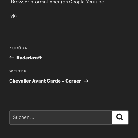
Browserinformationen) an Google-Youtube.
(vk)
Beitragsnavigation
Vorheriger
ZURÜCK
Beitrag
Raderkraft
Nächster
WEITER
Beitrag
Chevalier Avant Garde – Corner
Suche
Suche
nach: