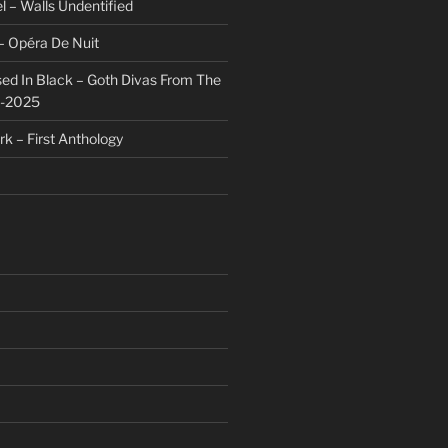
l – Walls Undentified
– Opéra De Nuit
sed In Black – Goth Divas From The
1-2025
rk – First Anthology