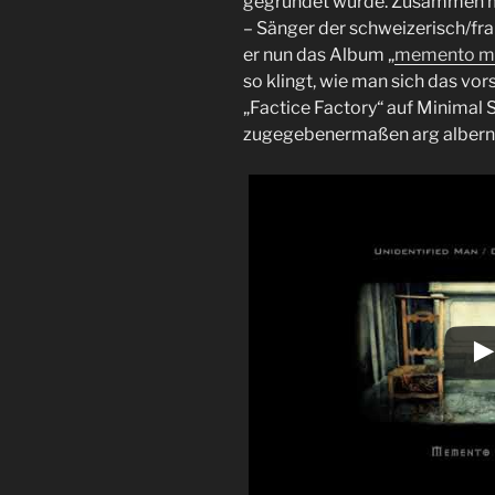
gegründet wurde. Zusammen m
– Sänger der schweizerisch/fr
er nun das Album „
memento m
so klingt, wie man sich das vo
„Factice Factory“ auf Minimal S
zugegebenermaßen arg alberne