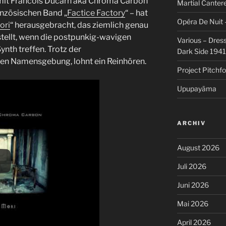
it Francois Ducarn aka Chroma Carbon
Martial Cantere
anzösischen Band „
Factice Factory
“ – hat
Opéra De Nuit 
ori
“ herausgebracht, das ziemlich genau
rstellt, wenn die postpunkig-wavigen
Various – Dres
ynth treffen. Trotz der
Dark Side 194
n Namensgebung, lohnt ein Reinhören.
Project Pitchfo
Upupayāma
ARCHIV
August 2026
Juli 2026
Juni 2026
Mai 2026
April 2026