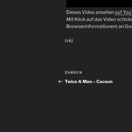
Dieses Video ansehen
auf Yo
Mit Klick auf das Video schick
Browserinformationen) an Go
(vk)
Beitragsnavigation
Vorheriger
ZURÜCK
Beitrag
Twice A Man – Cocoon