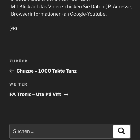
Mit Klick auf das Video schicken Sie Daten (IP-Adresse,
Browserinformationen) an Google-Youtube.
(vk)
Beitragsnavigation
Vorheriger
ZURÜCK
Beitrag
Chuzpe – 1000 Takte Tanz
Nächster
WEITER
Beitrag
PA Tronic – Ute På Vift
Suche
Suche
nach: