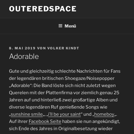
Zum
OUTEREDSPACE
Inhalt
springen
Menü
VERÖFFENTLICHT
8. MAI 2019
VON
VOLKER KINDT
AM
Adorable
Gute und gleichzeitig schlechte Nachrichten für Fans
der legendären britischen Shoegaze/Noisepopper
„Adorable“: Die Band löste sich nicht zuletzt wegen
Querelen mit der Plattenfirma vor ziemlich genau 25
Jahren auf und hinterließ zwei großartige Alben und
diverse legendären Ruf genießende Songs wie
„
sunshine smile
„, „
i’ll be your saint
“ und „
homeboy
„.
Auf ihrer
Facebook Seite
haben sie nun angekündigt,
sich Ende des Jahres in Originalbesetzung wieder