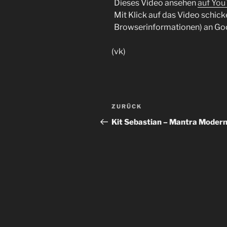
Dieses Video ansehen
auf Yo
Mit Klick auf das Video schick
Browserinformationen) an Go
(vk)
Beitragsnavigation
Vorheriger
ZURÜCK
Beitrag
Kit Sebastian – Mantra Moder