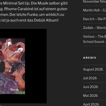
November Növel
s Minimal Set Up. Die Musik selber gibt
ig. Rhume Carabiné ist auf einem guten
Martin Hall – Ca
en. Der letzte Funke, um wirklich zu
Das Ich – Die 
 ist ja auch erst das Debüt Album!
Zodiak – Warri
Various – The B
School Sound –
ARCHIV
August 2026
Juli 2026
Juni 2026
Mai 2026
April 2026