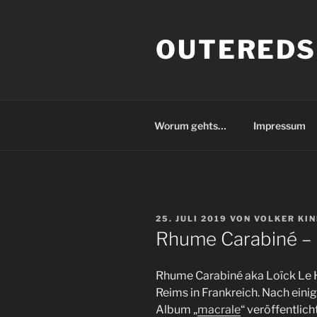
Zum
Inhalt
OUTEREDS
springen
Worum gehts…
Impressum
VERÖFFENTLICHT
25. JULI 2019
VON
VOLKER KI
AM
Rhume Carabiné –
Rhume Carabiné aka Loïck Le H
Reims in Frankreich. Nach ein
Album „
macrale
“ veröffentlic