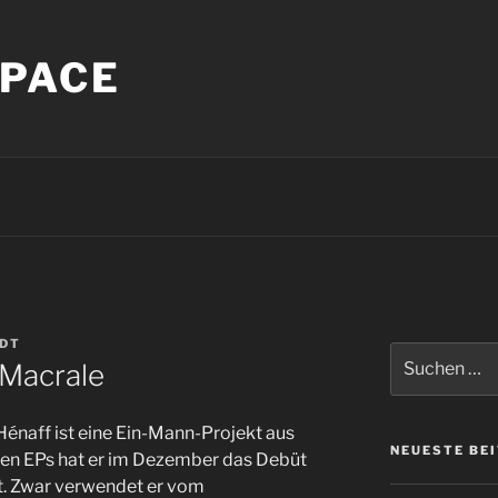
PACE
NDT
Suche
 Macrale
nach:
énaff ist eine Ein-Mann-Projekt aus
NEUESTE BE
igen EPs hat er im Dezember das Debüt
ht. Zwar verwendet er vom