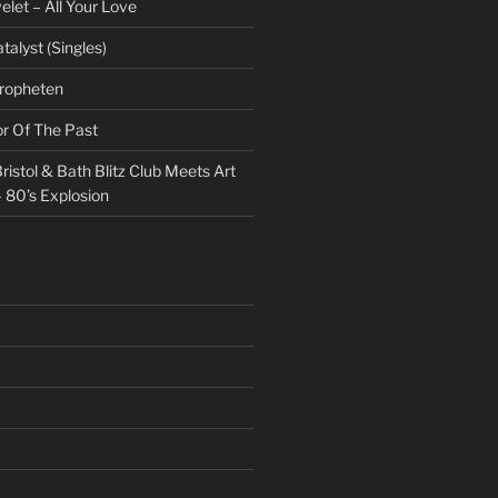
et – All Your Love
talyst (Singles)
Propheten
or Of The Past
ristol & Bath Blitz Club Meets Art
 80’s Explosion