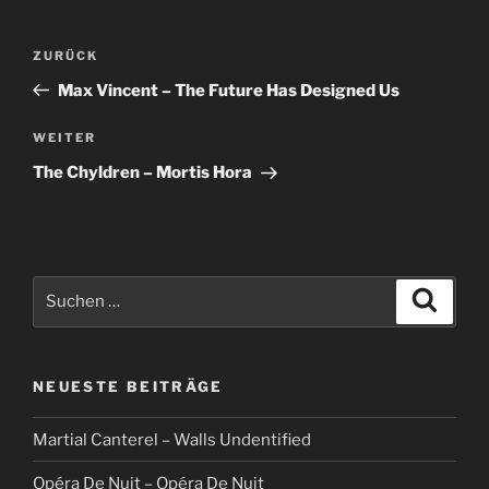
Beitragsnavigation
Vorheriger
ZURÜCK
Beitrag
Max Vincent – The Future Has Designed Us
Nächster
WEITER
Beitrag
The Chyldren ‎– Mortis Hora
Suche
Suche
nach:
NEUESTE BEITRÄGE
Martial Canterel – Walls Undentified
Opéra De Nuit – Opéra De Nuit