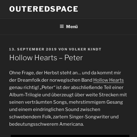
Zum
OUTEREDSPACE
Inhalt
springen
Menü
VERÖFFENTLICHT
13. SEPTEMBER 2019
VON
VOLKER KINDT
AM
Hollow Hearts – Peter
Ohne Frage, der Herbst steht an… und da kommt mir
der Dreamfolk der norwegischen Band
Hollow Hearts
genau richtig! „Peter“ ist der abschließende Teil einer
Album-Trilogie und überzeugt über weite Strecken mit
seinen verträumten Songs, mehrstimmigem Gesang
und einem eindringlichen Sound zwischen
schwebendem Folk, zartem Singer-Songwriter und
bedeutungsschwerem Americana.