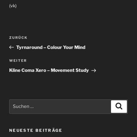
(vk)
Beitragsnavigation
Vorheriger
ZURÜCK
Beitrag
Tyrnaround – Colour Your Mind
Nächster
WEITER
Beitrag
Kline Coma Xero – Movement Study
Suche
Suche
nach:
NEUESTE BEITRÄGE