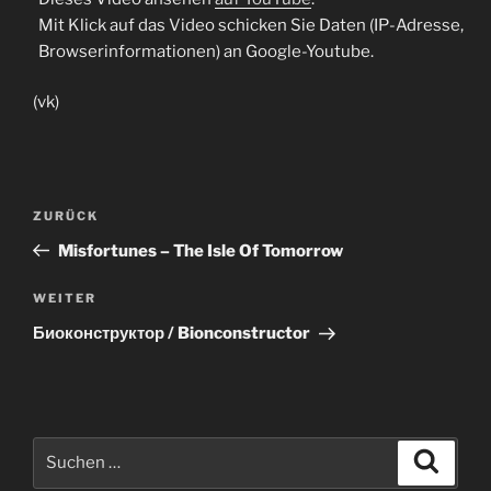
Mit Klick auf das Video schicken Sie Daten (IP-Adresse,
Browserinformationen) an Google-Youtube.
(vk)
Beitragsnavigation
Vorheriger
ZURÜCK
Beitrag
Misfortunes – The Isle Of Tomorrow
Nächster
WEITER
Beitrag
Биоконструктор / Bionconstructor
Suche
Suche
nach: