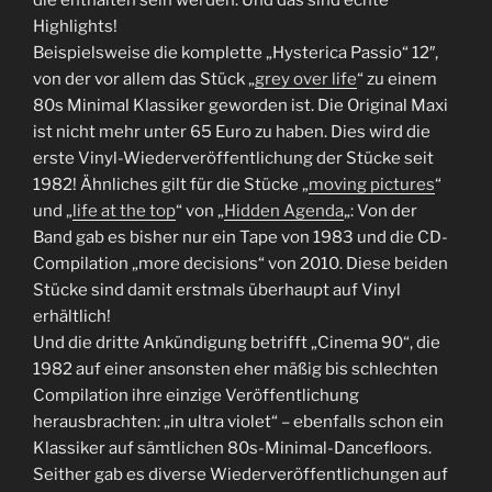
die enthalten sein werden. Und das sind echte
Highlights!
Beispielsweise die komplette „Hysterica Passio“ 12″,
von der vor allem das Stück „
grey over life
“ zu einem
80s Minimal Klassiker geworden ist. Die Original Maxi
ist nicht mehr unter 65 Euro zu haben. Dies wird die
erste Vinyl-Wiederveröffentlichung der Stücke seit
1982! Ähnliches gilt für die Stücke „
moving pictures
“
und „
life at the top
“ von „
Hidden Agenda
„: Von der
Band gab es bisher nur ein Tape von 1983 und die CD-
Compilation „more decisions“ von 2010. Diese beiden
Stücke sind damit erstmals überhaupt auf Vinyl
erhältlich!
Und die dritte Ankündigung betrifft „Cinema 90“, die
1982 auf einer ansonsten eher mäßig bis schlechten
Compilation ihre einzige Veröffentlichung
herausbrachten: „in ultra violet“ – ebenfalls schon ein
Klassiker auf sämtlichen 80s-Minimal-Dancefloors.
Seither gab es diverse Wiederveröffentlichungen auf