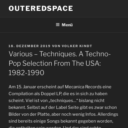
Zum
OUTEREDSPACE
Inhalt
springen
Menü
VERÖFFENTLICHT
18. DEZEMBER 2019
VON
VOLKER KINDT
AM
Various – Techniques. A Techno-
Pop Selection From The USA:
1982-1990
Am 15. Januar erscheint auf Mecanica Records eine
Compilation als Doppel LP, die es in sich zu haben
scheint. Viel ist von „techniques…“ bislang nicht
bekannt. Selbst auf der Label Seite gibt es zwar schon
Bilder von der Platte, aber noch wenig Infos. Allerdings
sind bereits einige Songs bekannt gegeben worden,