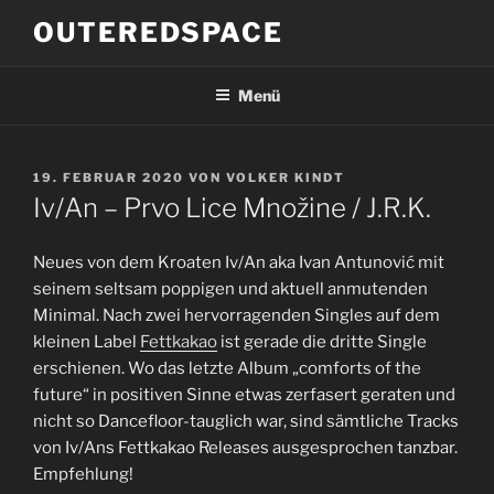
Zum
OUTEREDSPACE
Inhalt
springen
Menü
VERÖFFENTLICHT
19. FEBRUAR 2020
VON
VOLKER KINDT
AM
Iv/An – Prvo Lice Množine / J.R.K.
Neues von dem Kroaten Iv/An aka Ivan Antunović mit
seinem seltsam poppigen und aktuell anmutenden
Minimal. Nach zwei hervorragenden Singles auf dem
kleinen Label
Fettkakao
ist gerade die dritte Single
erschienen. Wo das letzte Album „comforts of the
future“ in positiven Sinne etwas zerfasert geraten und
nicht so Dancefloor-tauglich war, sind sämtliche Tracks
von Iv/Ans Fettkakao Releases ausgesprochen tanzbar.
Empfehlung!