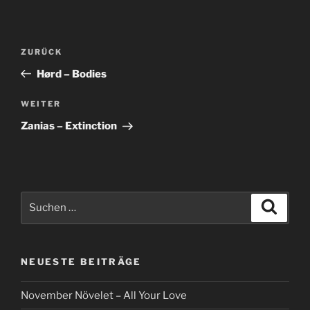
Beitragsnavigation
Vorheriger
ZURÜCK
Beitrag
Hørd – Bodies
Nächster
WEITER
Beitrag
Zanias – Extinction
Suche
Suche
nach:
NEUESTE BEITRÄGE
November Növelet – All Your Love