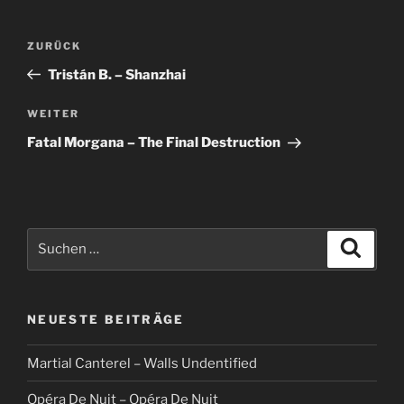
Beitragsnavigation
Vorheriger
ZURÜCK
Beitrag
Tristán B. – Shanzhai
Nächster
WEITER
Beitrag
Fatal Morgana – The Final Destruction
Suche
Suche
nach:
NEUESTE BEITRÄGE
Martial Canterel – Walls Undentified
Opéra De Nuit – Opéra De Nuit