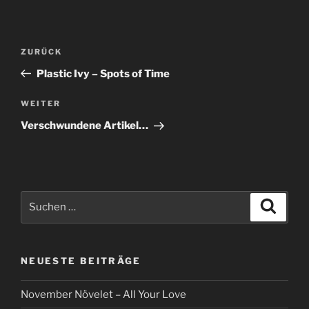
Beitragsnavigation
Vorheriger
ZURÜCK
Beitrag
Plastic Ivy – Spots of Time
Nächster
WEITER
Beitrag
Verschwundene Artikel…
Suche
Suche
nach:
NEUESTE BEITRÄGE
November Növelet – All Your Love