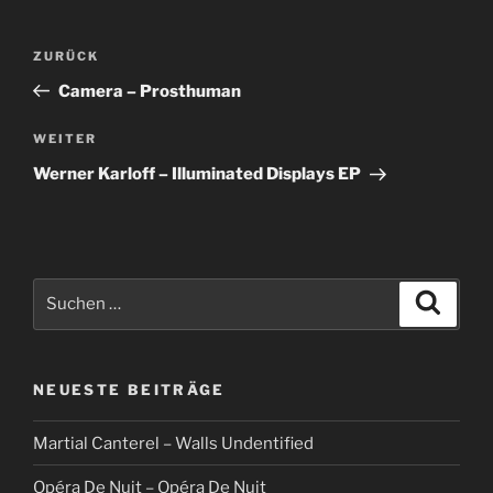
Beitragsnavigation
Vorheriger
ZURÜCK
Beitrag
Camera – Prosthuman
Nächster
WEITER
Beitrag
Werner Karloff – Illuminated Displays EP
Suche
Suche
nach:
NEUESTE BEITRÄGE
Martial Canterel – Walls Undentified
Opéra De Nuit – Opéra De Nuit