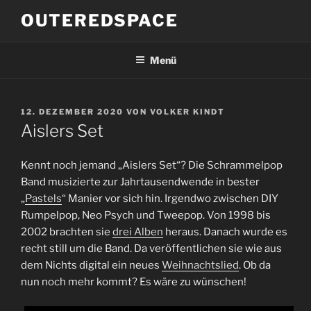
Zum
OUTEREDSPACE
Inhalt
springen
Menü
VERÖFFENTLICHT
12. DEZEMBER 2020
VON
VOLKER KINDT
AM
Aislers Set
Kennt noch jemand „Aislers Set“? Die Schrammelpop
Band musizierte zur Jahrtausendwende in bester
„
Pastels
“ Manier vor sich hin. Irgendwo zwischen DIY
Rumpelpop, Neo Psych und Tweepop. Von 1998 bis
2002 brachten sie
drei Alben
heraus. Danach wurde es
recht still um die Band. Da veröffentlichen sie wie aus
dem Nichts digital ein neues
Weihnachtslied
. Ob da
nun noch mehr kommt? Es wäre zu wünschen!